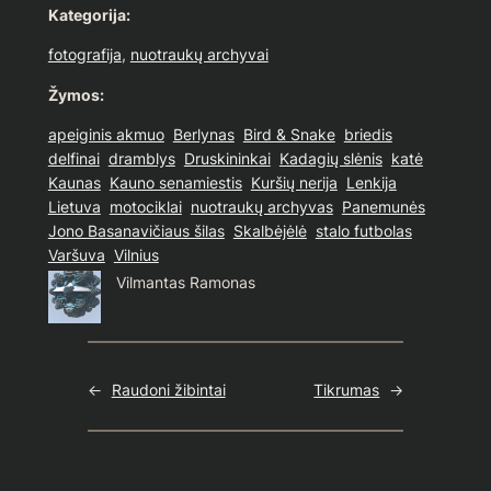
Kategorija:
fotografija
, 
nuotraukų archyvai
Žymos:
apeiginis akmuo
Berlynas
Bird & Snake
briedis
delfinai
dramblys
Druskininkai
Kadagių slėnis
katė
Kaunas
Kauno senamiestis
Kuršių nerija
Lenkija
Lietuva
motociklai
nuotraukų archyvas
Panemunės
Jono Basanavičiaus šilas
Skalbėjėlė
stalo futbolas
Varšuva
Vilnius
Vilmantas Ramonas
←
Raudoni žibintai
Tikrumas
→