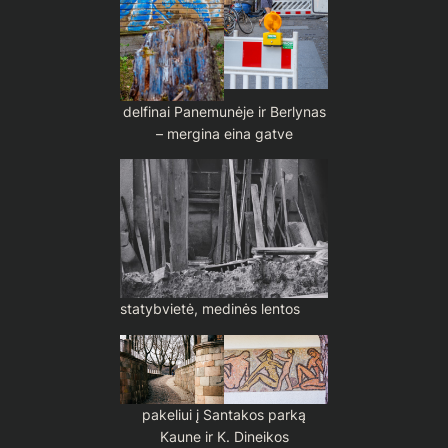
delfinai Panemunėje ir Berlynas
– mergina eina gatve
statybvietė, medinės lentos
pakeliui į Santakos parką
Kaune ir K. Dineikos