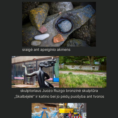
sraigė ant apeiginio akmens
skulptoriaus Juozo Ruzgo bronzinė skulptūra
„Skalbėjėlė“ ir katino bei jo pėdų puošyba ant tvoros