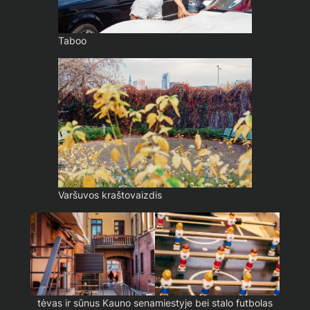
Taboo
Varšuvos kraštovaizdis
tėvas ir sūnus Kauno senamiestyje bei stalo futbolas