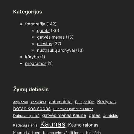
Kategorijos
fotografija
(142)
gamta
(80)
gatvės menas
(15)
miestas
(37)
nuotraukų archyvai
(13)
kūryba
(1)
programos
(1)
Žymų debesis
Berlynas
automobiliai
Baltijos jūra
Anykščiai
Arlaviškės
botanikos sodas
Dubravos pažintinis takas
gatvės menas Kaune
gėlės
Joniškis
Dubravos pelkė
Kaunas
Kauno rajonas
Kadagių slėnis
Kauno tvirtovė
Kauno tvirtovės III fortas
Klaipėda