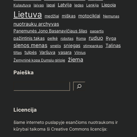
Latvija
lapai
Liepoja
ledas
Lenkija
Kulautuva
laivas
Lietuva
motociklai
medžiai
miškas
Nemunas
nuotraukų archyvas
Panemunės Jono Basanavičiaus šilas
papartis
ruduo
pažintinis takas
pelkė
Ryga
Roma
robotas
sienos menas
sniegas
Talinas
stimpankas
smėlis
tulpės
Varšuva
vasara
Vilnius
tiltas
žiema
Žemyninė kopa Dumsių girioje
Paieška
S
e
a
r
Licencija
c
h
šiame interneto puslapyje esančioms nuotraukoms ir
kūrybai taikoma ši Creative Commons licencija: