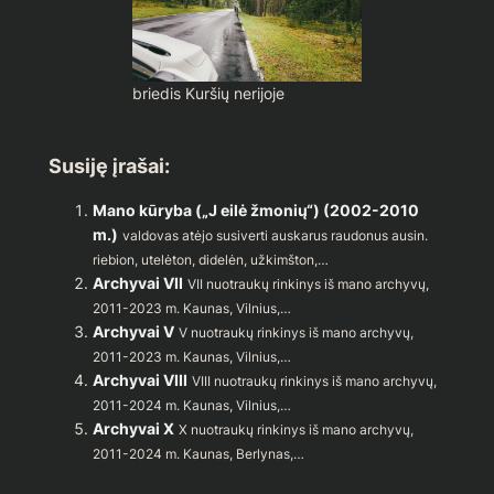
briedis Kuršių nerijoje
Susiję įrašai:
Mano kūryba („J eilė žmonių“) (2002-2010
m.)
valdovas atėjo susiverti auskarus raudonus ausin.
riebion, utelėton, didelėn, užkimšton,…
Archyvai VII
VII nuotraukų rinkinys iš mano archyvų,
2011-2023 m. Kaunas, Vilnius,…
Archyvai V
V nuotraukų rinkinys iš mano archyvų,
2011-2023 m. Kaunas, Vilnius,…
Archyvai VIII
VIII nuotraukų rinkinys iš mano archyvų,
2011-2024 m. Kaunas, Vilnius,…
Archyvai X
X nuotraukų rinkinys iš mano archyvų,
2011-2024 m. Kaunas, Berlynas,…