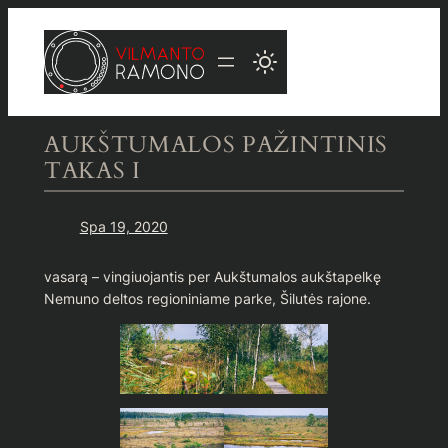
Eiti
prie
turinio
AUKŠTUMALOS PAŽINTINIS
TAKAS I
Spa 19, 2020
vasarą – vingiuojantis per Aukštumalos aukštapelkę
Nemuno deltos regioniniame parke, Šilutės rajone.