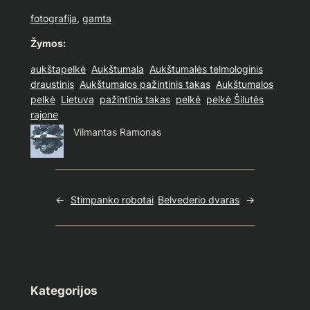
fotografija
, 
gamta
Žymos:
aukštapelkė
Aukštumala
Aukštumalės telmologinis
draustinis
Aukštumalos pažintinis takas
Aukštumalos
pelkė
Lietuva
pažintinis takas
pelkė
pelkė Šilutės
rajone
Vilmantas Ramonas
←
Stimpanko robotai
Belvederio dvaras
→
Kategorijos