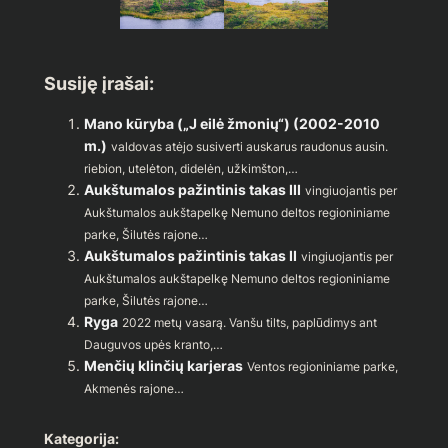
Susiję įrašai:
Mano kūryba („J eilė žmonių“) (2002-2010
m.)
valdovas atėjo susiverti auskarus raudonus ausin.
riebion, utelėton, didelėn, užkimšton,…
Aukštumalos pažintinis takas III
vingiuojantis per
Aukštumalos aukštapelkę Nemuno deltos regioniniame
parke, Šilutės rajone…
Aukštumalos pažintinis takas II
vingiuojantis per
Aukštumalos aukštapelkę Nemuno deltos regioniniame
parke, Šilutės rajone…
Ryga
2022 metų vasarą. Vanšu tilts, paplūdimys ant
Dauguvos upės kranto,…
Menčių klinčių karjeras
Ventos regioniniame parke,
Akmenės rajone…
Kategorija: