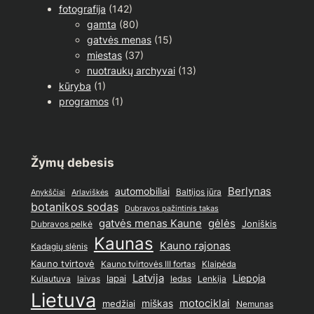
fotografija
(142)
gamta
(80)
gatvės menas
(15)
miestas
(37)
nuotraukų archyvai
(13)
kūryba
(1)
programos
(1)
Žymų debesis
Berlynas
automobiliai
Baltijos jūra
Anykščiai
Arlaviškės
botanikos sodas
Dubravos pažintinis takas
gatvės menas Kaune
gėlės
Joniškis
Dubravos pelkė
Kaunas
Kauno rajonas
Kadagių slėnis
Kauno tvirtovė
Kauno tvirtovės III fortas
Klaipėda
Latvija
lapai
Liepoja
ledas
Lenkija
Kulautuva
laivas
Lietuva
motociklai
medžiai
miškas
Nemunas