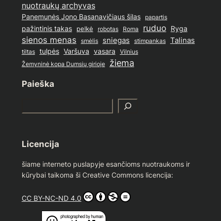
nuotraukų archyvas
Panemunės Jono Basanavičiaus šilas
papartis
ruduo
pažintinis takas
pelkė
Ryga
Roma
robotas
sienos menas
sniegas
Talinas
stimpankas
smėlis
tulpės
Varšuva
vasara
Vilnius
tiltas
žiema
Žemyninė kopa Dumsių girioje
Paieška
S
e
a
r
Licencija
c
h
šiame interneto puslapyje esančioms nuotraukoms ir
kūrybai taikoma ši Creative Commons licencija:
CC BY-NC-ND 4.0