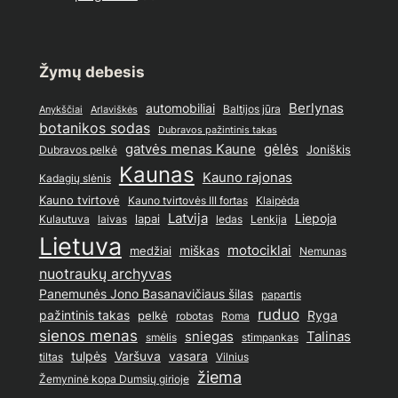
Žymų debesis
Berlynas
automobiliai
Baltijos jūra
Anykščiai
Arlaviškės
botanikos sodas
Dubravos pažintinis takas
gatvės menas Kaune
gėlės
Joniškis
Dubravos pelkė
Kaunas
Kauno rajonas
Kadagių slėnis
Kauno tvirtovė
Kauno tvirtovės III fortas
Klaipėda
Latvija
lapai
Liepoja
ledas
Lenkija
Kulautuva
laivas
Lietuva
motociklai
medžiai
miškas
Nemunas
nuotraukų archyvas
Panemunės Jono Basanavičiaus šilas
papartis
ruduo
pažintinis takas
pelkė
Ryga
Roma
robotas
sienos menas
sniegas
Talinas
stimpankas
smėlis
tulpės
Varšuva
vasara
Vilnius
tiltas
žiema
Žemyninė kopa Dumsių girioje