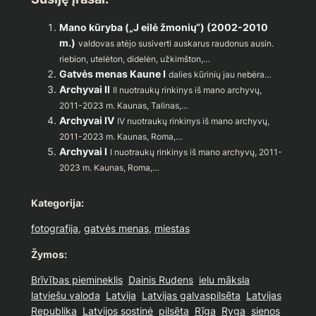
Mano kūryba („J eilė žmonių“) (2002-2010
m.)
valdovas atėjo susiverti auskarus raudonus ausin.
riebion, utelėton, didelėn, užkimšton,…
Gatvės menas Kaune I
dalies kūrinių jau nebėra…
Archyvai II
II nuotraukų rinkinys iš mano archyvų,
2011-2023 m. Kaunas, Talinas,…
Archyvai IV
IV nuotraukų rinkinys iš mano archyvų,
2011-2023 m. Kaunas, Roma,…
Archyvai I
I nuotraukų rinkinys iš mano archyvų, 2011-
2023 m. Kaunas, Roma,…
Kategorija:
fotografija
, 
gatvės menas
, 
miestas
Žymos:
Brīvības piemineklis
Dainis Rudens
ielu māksla
latviešu valoda
Latvija
Latvijas galvaspilsēta
Latvijas
Republika
Latvijos sostinė
pilsēta
Rīga
Ryga
sienos