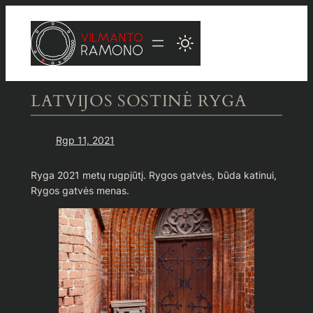
Eiti
prie
turinio
LATVIJOS SOSTINĖ RYGA
Rgp 11, 2021
Ryga 2021 metų rugpjūtį. Rygos gatvės, būda katinui,
Rygos gatvės menas.