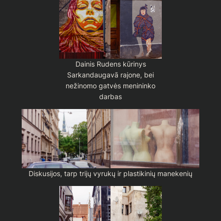
Dainis Rudens kūrinys
Sarkandaugavā rajone, bei
nežinomo gatvės menininko
darbas
Diskusijos, tarp trijų vyrukų ir plastikinių manekenių