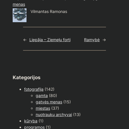
menas
Vilmantas Ramonas
←
Liepāja – Ziemeļu forti
Ramybė
→
Kategorijos
fotografija
(142)
gamta
(80)
gatvės menas
(15)
miestas
(37)
nuotraukų archyvai
(13)
kūryba
(1)
programos
(1)