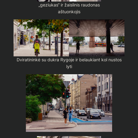
„geziukas“ ir žaislinis raudonas
aštuonkojis
Dviratininkė su dukra Rygoje ir belaukiant kol nustos
lyti