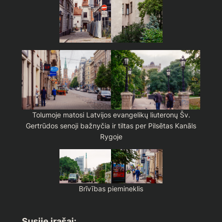
Tolumoje matosi Latvijos evangelikų liuteronų Šv.
Gertrūdos senoji bažnyčia ir tiltas per Pilsētas Kanāls
Rygoje
Brīvības piemineklis
Susiję įrašai: