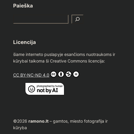
Paieška
S
e
a
r
Licencija
c
h
šiame interneto puslapyje esančioms nuotraukoms ir
kūrybai taikoma ši Creative Commons licencija:
CC BY-NC-ND 4.0
©2026
ramono.lt
– gamtos, miesto fotografija ir
kūryba