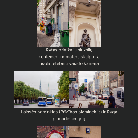
Rytas prie žalių šiukšlių
konteinerių ir moters skulptūrą
nuolat stebinti vaizdo kamera
Laisvės paminklas (Brīvības piemineklis) ir Ryga
pirmadienio rytą