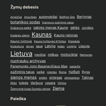
Žymų debesis
Berlynas
automobiliai
Baltijos jūra
Anykščiai
Arlaviškės
botanikos sodas
Dubravos pažintinis takas
gatvės menas Kaune
gėlės
Joniškis
Dubravos pelkė
Kaunas
Kauno rajonas
Kadagių slėnis
Kauno tvirtovė
Kauno tvirtovės III fortas
Klaipėda
Latvija
lapai
Liepoja
ledas
Lenkija
Kulautuva
laivas
Lietuva
motociklai
medžiai
miškas
Nemunas
nuotraukų archyvas
Panemunės Jono Basanavičiaus šilas
papartis
ruduo
pažintinis takas
pelkė
Ryga
Roma
robotas
sienos menas
sniegas
Talinas
stimpankas
smėlis
tulpės
Varšuva
vasara
Vilnius
tiltas
žiema
Žemyninė kopa Dumsių girioje
Paieška