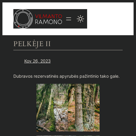
Eiti
prie
turinio
PELKĖJE II
Kov 26, 2023
Dubravos rezervatinės apyrubės pažintinio tako gale.