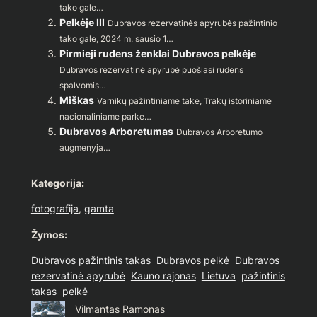
tako gale…
Pelkėje III
Dubravos rezervatinės apyrubės pažintinio
tako gale, 2024 m. sausio 1…
Pirmieji rudens ženklai Dubravos pelkėje
Dubravos rezervatinė apyrubė puošiasi rudens
spalvomis…
Miškas
Varnikų pažintiniame take, Trakų istoriniame
nacionaliniame parke…
Dubravos Arboretumas
Dubravos Arboretumo
augmenyja…
Kategorija:
fotografija
, 
gamta
Žymos:
Dubravos pažintinis takas
Dubravos pelkė
Dubravos
rezervatinė apyrubė
Kauno rajonas
Lietuva
pažintinis
takas
pelkė
Vilmantas Ramonas