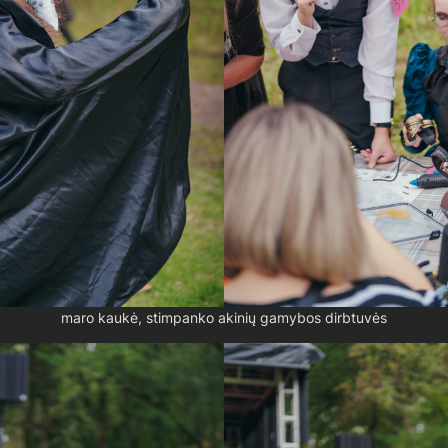
maro kaukė, stimpanko akinių gamybos dirbtuvės