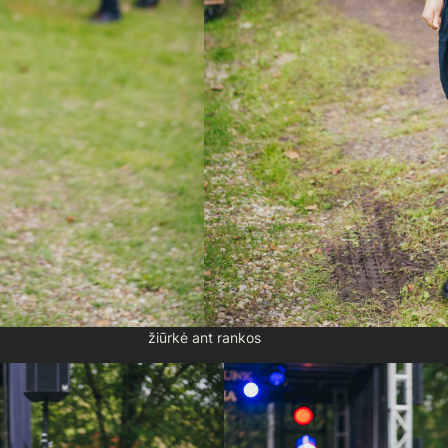
žiūrkė ant rankos