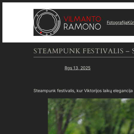
Eiti
prie
turinio
Fotografija
Kū
STEAMPUNK FESTIVALIS –
Rgs 13, 2025
Steampunk festivalis, kur Viktorijos laikų elegancija