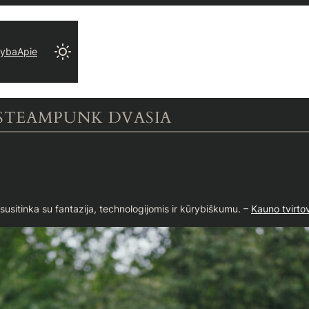
ryba
Apie
 STEAMPUNK DVASIA
 susitinka su fantazija, technologijomis ir kūrybiškumu. –
Kauno tvirtov