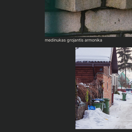
medinukas grojantis armonika