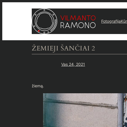
Eiti
prie
turinio
Fotografija
Kū
ŽEMIEJI ŠANČIAI 2
Vas 24, 2021
žiemą.