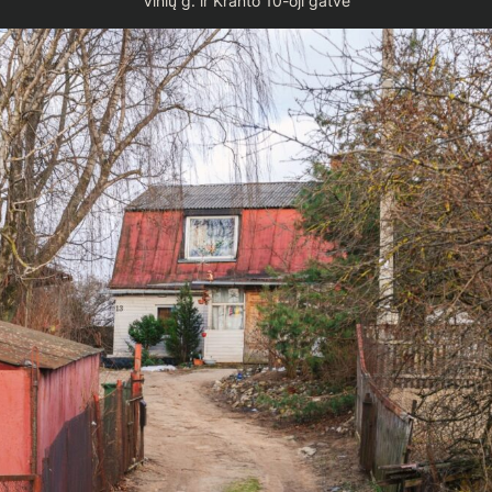
Vinių g. ir Kranto 10-oji gatvė