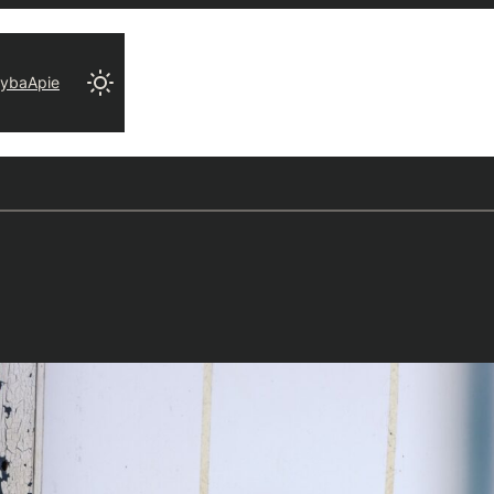
ryba
Apie