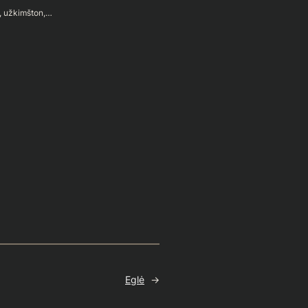
n, užkimšton,…
Eglė
→