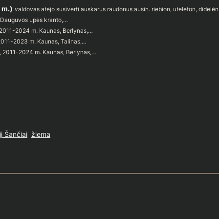
 m.)
valdovas atėjo susiverti auskarus raudonus ausin. riebion, utelėton, didelė
t Dauguvos upės kranto,…
, 2011-2024 m. Kaunas, Berlynas,…
 2011-2023 m. Kaunas, Talinas,…
ų, 2011-2024 m. Kaunas, Berlynas,…
i Šančiai
žiema