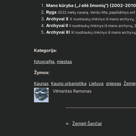
Mano kūryba („J eilė žmonių“) (2002-2010
Ryga
2022 metų vasarą. Vanšu tilts, paplūdimys an
Archyvai X
X nuotraukų rinkinys iš mano archyvų
Archyvai II
II nuotraukų rinkinys iš mano archyvų,
Archyvai XI
XI nuotraukų rinkinys iš mano archyv
Kategorija:
fotografija
, 
miestas
Žymos:
Kaunas
Kauno urbanistika
Lietuva
sniegas
Žemiej
Vilmantas Ramonas
←
Žemieji Šančiai