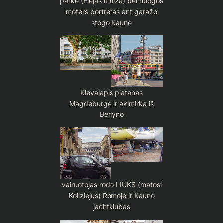
parke (Elejas muiža) bei nuogos
moters portretas ant garažo
stogo Kaune
Klevalapis platanas
Magdeburge ir akimirka iš
Berlyno
vairuotojas rodo LIUKS (matosi
Koliziejus) Romoje ir Kauno
jachtklubas