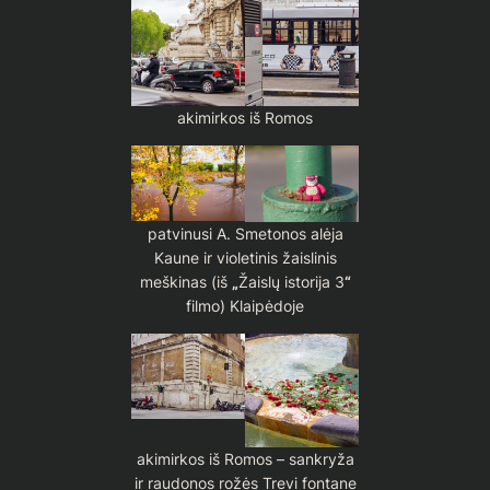
akimirkos iš Romos
patvinusi A. Smetonos alėja
Kaune ir violetinis žaislinis
meškinas (iš
„
Žaislų istorija 3
“
filmo) Klaipėdoje
akimirkos iš Romos – sankryža
ir raudonos rožės Trevi fontane