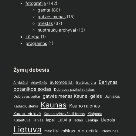
fotografija
(142)
gamta
(80)
gatvės menas
(15)
miestas
(37)
nuotraukų archyvai
(13)
kūryba
(1)
programos
(1)
Žymų debesis
Berlynas
automobiliai
Baltijos jūra
Anykščiai
Arlaviškės
botanikos sodas
Dubravos pažintinis takas
gatvės menas Kaune
gėlės
Joniškis
Dubravos pelkė
Kaunas
Kauno rajonas
Kadagių slėnis
Kauno tvirtovė
Kauno tvirtovės III fortas
Klaipėda
Latvija
lapai
Liepoja
ledas
Lenkija
Kulautuva
laivas
Lietuva
motociklai
medžiai
miškas
Nemunas