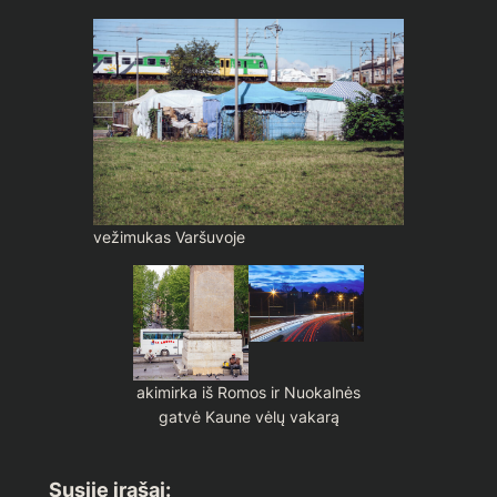
vežimukas Varšuvoje
akimirka iš Romos ir Nuokalnės
gatvė Kaune vėlų vakarą
Susiję įrašai: