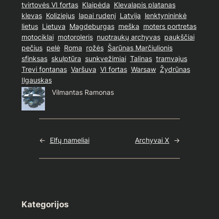
tvirtovės VI fortas
Klaipėda
Klevalapis platanas
klevas
Koliziejus
lapai rudenį
Latvija
lenktynininkė
lietus
Lietuva
Magdeburgas
meška
moters portretas
motociklai
motoroleris
nuotraukų archyvas
paukščiai
pečius
pelė
Roma
rožės
Šarūnas Marčiulionis
sfinksas
skulptūra
sunkvežimiai
Talinas
tramvajus
Trevi fontanas
Varšuva
VI fortas
Warsaw
Žydrūnas
Ilgauskas
Vilmantas Ramonas
←
Elfų nameliai
Archyvai X
→
Kategorijos