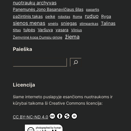
nuotraukų archyvas
Panemunės Jono Basanavičiaus šilas
papartis
ruduo
pažintinis takas
pelkė
Ryga
Roma
robotas
sienos menas
sniegas
Talinas
stimpankas
smėlis
tulpės
Varšuva
vasara
Vilnius
tiltas
žiema
Žemyninė kopa Dumsių girioje
Paieška
S
e
a
r
Licencija
c
h
šiame interneto puslapyje esančioms nuotraukoms ir
kūrybai taikoma ši Creative Commons licencija:
CC BY-NC-ND 4.0