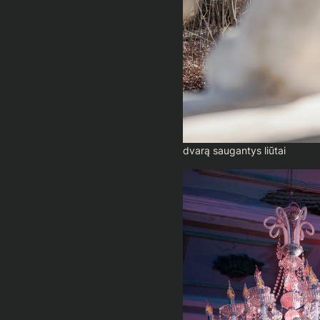
dvarą saugantys liūtai