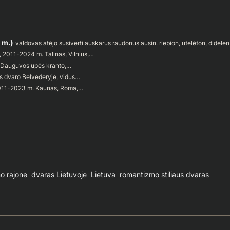
 m.)
valdovas atėjo susiverti auskarus raudonus ausin. riebion, utelėton, didelė
, 2011-2024 m. Talinas, Vilnius,…
t Dauguvos upės kranto,…
us dvaro Belvederyje, vidus…
 2011-2023 m. Kaunas, Roma,…
o rajone
dvaras Lietuvoje
Lietuva
romantizmo stiliaus dvaras