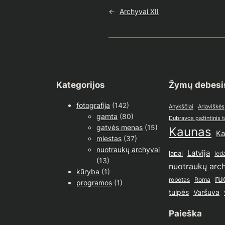
←
Archyvai XII
Kategorijos
Žymų debesi
fotografija
(142)
Anykščiai
Arlaviškės
gamta
(80)
Dubravos pažintinis 
gatvės menas
(15)
Kaunas
Ka
miestas
(37)
nuotraukų archyvai
Latvija
lapai
led
(13)
nuotraukų arc
kūryba
(1)
ru
Roma
robotas
programos
(1)
tulpės
Varšuva
Paieška