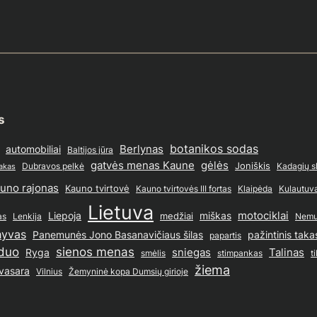
s
Berlynas
botanikos sodas
automobiliai
Baltijos jūra
gatvės menas Kaune
gėlės
Joniškis
Dubravos pelkė
Kadagių s
takas
uno rajonas
Kauno tvirtovė
Kauno tvirtovės III fortas
Klaipėda
Kulautuv
Lietuva
motociklai
Liepoja
medžiai
miškas
as
Lenkija
Nemu
hyvas
Panemunės Jono Basanavičiaus šilas
pažintinis taka
papartis
duo
sienos menas
sniegas
Talinas
Ryga
stimpankas
smėlis
ti
žiema
vasara
Vilnius
Žemyninė kopa Dumsių girioje