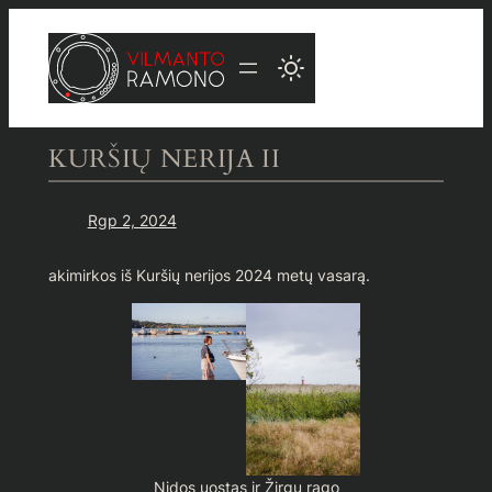
Eiti
prie
turinio
KURŠIŲ NERIJA II
Rgp 2, 2024
akimirkos iš Kuršių nerijos 2024 metų vasarą.
Nidos uostas ir Žirgų rago