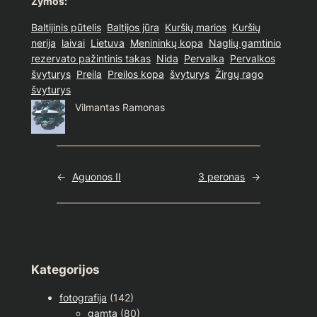
Žymos:
Baltijinis pūtelis
Baltijos jūra
Kuršių marios
Kuršių
nerija
laivai
Lietuva
Menininkų kopa
Naglių gamtinio
rezervato pažintinis takas
Nida
Pervalka
Pervalkos
švyturys
Preila
Preilos kopa
švyturys
Žirgų rago
švyturys
Vilmantas Ramonas
←
Aguonos II
3 peronas
→
Kategorijos
fotografija
(142)
gamta
(80)