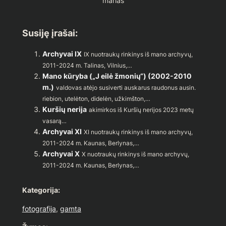
marias
Susiję įrašai:
Archyvai IX
IX nuotraukų rinkinys iš mano archyvų,
2011-2024 m. Talinas, Vilnius,…
Mano kūryba („J eilė žmonių“) (2002-2010
m.)
valdovas atėjo susiverti auskarus raudonus ausin.
riebion, utelėton, didelėn, užkimšton,…
Kuršių nerija
akimirkos iš Kuršių nerijos 2023 metų
vasarą…
Archyvai XI
XI nuotraukų rinkinys iš mano archyvų,
2011-2024 m. Kaunas, Berlynas,…
Archyvai X
X nuotraukų rinkinys iš mano archyvų,
2011-2024 m. Kaunas, Berlynas,…
Kategorija:
fotografija
, 
gamta