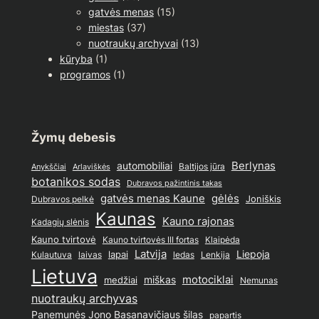
gatvės menas
(15)
miestas
(37)
nuotraukų archyvai
(13)
kūryba
(1)
programos
(1)
Žymų debesis
Berlynas
automobiliai
Baltijos jūra
Anykščiai
Arlaviškės
botanikos sodas
Dubravos pažintinis takas
gatvės menas Kaune
gėlės
Joniškis
Dubravos pelkė
Kaunas
Kauno rajonas
Kadagių slėnis
Kauno tvirtovė
Kauno tvirtovės III fortas
Klaipėda
Latvija
lapai
Liepoja
ledas
Lenkija
Kulautuva
laivas
Lietuva
motociklai
medžiai
miškas
Nemunas
nuotraukų archyvas
Panemunės Jono Basanavičiaus šilas
papartis