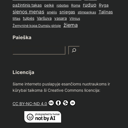
ruduo
pažintinis takas
pelkė
Ryga
Roma
robotas
sienos menas
sniegas
Talinas
stimpankas
smėlis
tulpės
Varšuva
vasara
Vilnius
tiltas
žiema
Žemyninė kopa Dumsių girioje
Paieška
S
e
a
r
Licencija
c
h
šiame interneto puslapyje esančioms nuotraukoms ir
kūrybai taikoma ši Creative Commons licencija:
CC BY-NC-ND 4.0