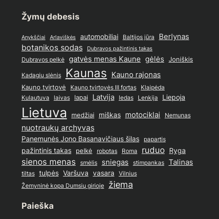
Žymų debesis
Berlynas
automobiliai
Baltijos jūra
Anykščiai
Arlaviškės
botanikos sodas
Dubravos pažintinis takas
gatvės menas Kaune
gėlės
Joniškis
Dubravos pelkė
Kaunas
Kauno rajonas
Kadagių slėnis
Kauno tvirtovė
Kauno tvirtovės III fortas
Klaipėda
Latvija
lapai
Liepoja
ledas
Lenkija
Kulautuva
laivas
Lietuva
motociklai
medžiai
miškas
Nemunas
nuotraukų archyvas
Panemunės Jono Basanavičiaus šilas
papartis
ruduo
pažintinis takas
pelkė
Ryga
Roma
robotas
sienos menas
sniegas
Talinas
stimpankas
smėlis
tulpės
Varšuva
vasara
Vilnius
tiltas
žiema
Žemyninė kopa Dumsių girioje
Paieška