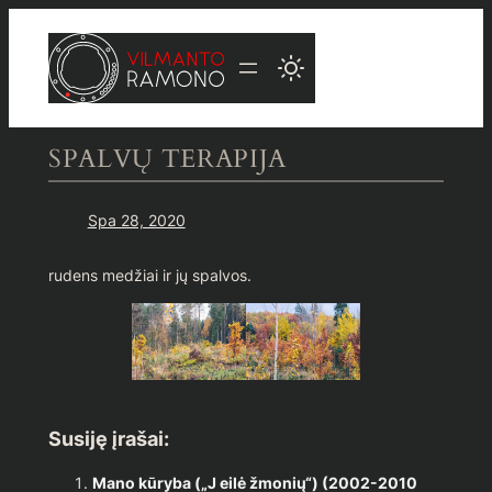
Eiti
prie
turinio
SPALVŲ TERAPIJA
Spa 28, 2020
rudens medžiai ir jų spalvos.
Susiję įrašai:
Mano kūryba („J eilė žmonių“) (2002-2010