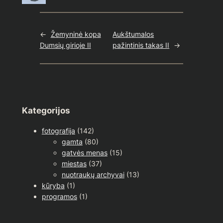
←
Žemyninė kopa
Aukštumalos
Dumsių girioje II
pažintinis takas II
→
Kategorijos
fotografija
(142)
gamta
(80)
gatvės menas
(15)
miestas
(37)
nuotraukų archyvai
(13)
kūryba
(1)
programos
(1)