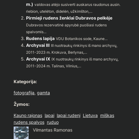
m.)
valdovas atėjo susiverti auskarus raudonus ausin.
riebion, utelėton, didelėn, užkimšton,…
Pirmieji rudens ženklai Dubravos pelkėje
Dubravos rezervatinė apyrubė puošiasi rudens
spalvomis…
Rudens lapija
VDU Botanikos sode, Kaune…
Archyvai III
III nuotraukų rinkinys iš mano archyvų,
2011-2023 m. Krokuva, Berlynas,…
Archyvai IX
IX nuotraukų rinkinys iš mano archyvų,
2011-2024 m. Talinas, Vilnius,…
Kategorija:
fotografija
, 
gamta
Žymos:
Kauno rajonas
lapai
lapai rudenį
Lietuva
miškas
rudens spalvos
ruduo
Vilmantas Ramonas