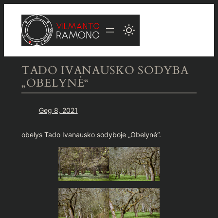
Eiti
prie
turinio
TADO IVANAUSKO SODYBA
„OBELYNĖ“
Geg 8, 2021
obelys Tado Ivanausko sodyboje „Obelynė“.