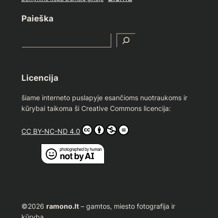
Paieška
S
e
a
r
Licencija
c
h
šiame interneto puslapyje esančioms nuotraukoms ir
kūrybai taikoma ši Creative Commons licencija:
CC BY-NC-ND 4.0
©2026
ramono.lt
– gamtos, miesto fotografija ir
kūryba