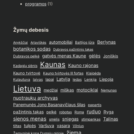
programos
(1)
Žymų debesis
Berlynas
automobiliai
Baltijos jūra
Anykščiai
Arlaviškės
botanikos sodas
Dubravos pažintinis takas
gatvės menas Kaune
gėlės
Joniškis
Dubravos pelkė
Kaunas
Kauno rajonas
Kadagių slėnis
Kauno tvirtovė
Kauno tvirtovės III fortas
Klaipėda
Latvija
lapai
Liepoja
ledas
Lenkija
Kulautuva
laivas
Lietuva
motociklai
medžiai
miškas
Nemunas
nuotraukų archyvas
Panemunės Jono Basanavičiaus šilas
papartis
ruduo
pažintinis takas
pelkė
Ryga
Roma
robotas
sienos menas
sniegas
Talinas
stimpankas
smėlis
tulpės
Varšuva
vasara
Vilnius
tiltas
žiema
Žemyninė kopa Dumsių girioje