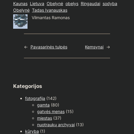
Kaunas
Lietuva
Obelynė
obelys
Ringaudai
sodyba
Obelynė
Tadas Ivanauskas
Vilmantas Ramonas
←
Pavasarinės tulpės
Kemsynai
→
Kategorijos
fotografija
(142)
gamta
(80)
gatvės menas
(15)
miestas
(37)
nuotraukų archyvai
(13)
kūryba
(1)