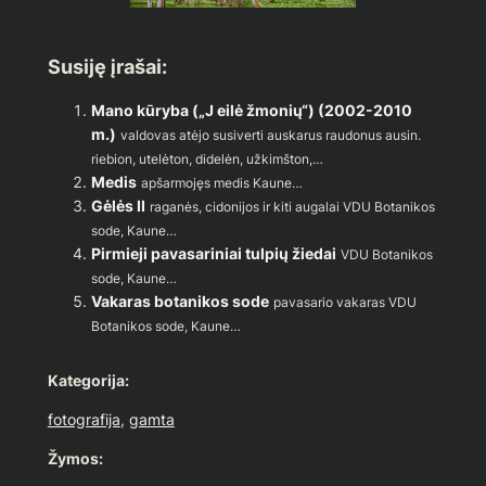
Susiję įrašai:
Mano kūryba („J eilė žmonių“) (2002-2010
m.)
valdovas atėjo susiverti auskarus raudonus ausin.
riebion, utelėton, didelėn, užkimšton,…
Medis
apšarmojęs medis Kaune…
Gėlės II
raganės, cidonijos ir kiti augalai VDU Botanikos
sode, Kaune…
Pirmieji pavasariniai tulpių žiedai
VDU Botanikos
sode, Kaune…
Vakaras botanikos sode
pavasario vakaras VDU
Botanikos sode, Kaune…
Kategorija:
fotografija
, 
gamta
Žymos: