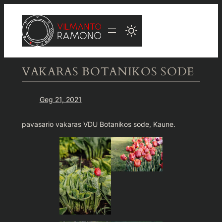
Eiti
prie
turinio
VAKARAS BOTANIKOS SODE
Geg 21, 2021
pavasario vakaras VDU Botanikos sode, Kaune.