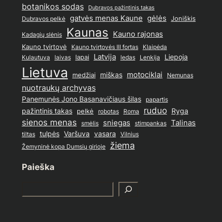
botanikos sodas
Dubravos pažintinis takas
gatvės menas Kaune
gėlės
Joniškis
Dubravos pelkė
Kaunas
Kauno rajonas
Kadagių slėnis
Kauno tvirtovė
Kauno tvirtovės III fortas
Klaipėda
Latvija
lapai
Liepoja
ledas
Lenkija
Kulautuva
laivas
Lietuva
motociklai
medžiai
miškas
Nemunas
nuotraukų archyvas
Panemunės Jono Basanavičiaus šilas
papartis
ruduo
pažintinis takas
pelkė
Ryga
Roma
robotas
sienos menas
sniegas
Talinas
stimpankas
smėlis
tulpės
Varšuva
vasara
Vilnius
tiltas
žiema
Žemyninė kopa Dumsių girioje
Paieška
S
e
a
r