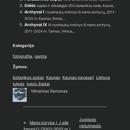
Gėlės
tulpės ir vilkdalgiai VDU botanikos sode, Kaune…
Archyvai I
I nuotraukų rinkinys iš mano archyvų, 2011-
2023 m. Kaunas, Roma,…
Archyvai IX
IX nuotraukų rinkinys iš mano archyvų,
2011-2024 m. Talinas, Vilnius,…
Kategorija:
fotografija
, 
gamta
Žymos:
botanikos sodas
Kaunas
Kaunas pavasarį
Lietuva
tulpės
tulpių žiedai
Vilmantas Ramonas
Juodasis
←
Mano kūryba („J eilė
riešutmedis
žmonių“) (2002-2010 m.)