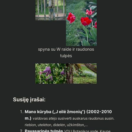
spyna su W raide ir raudonos
tulpės
Susiję įrašai:
Mano kūryba („J eilė žmonių“) (2002-2010
m.)
valdovas atėjo susiverti auskarus raudonus ausin.
riebion, utelėton, didelėn, užkimšton,…
Pavasarinės tulpės
VDU Botanikos sode, Kaune…