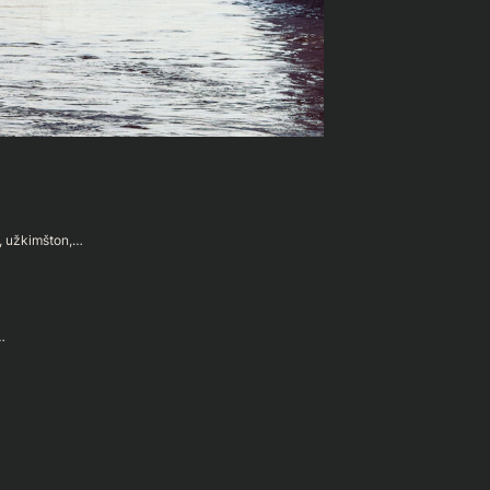
n, užkimšton,…
…