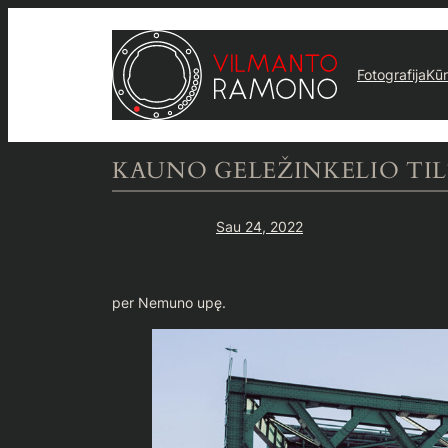
Eiti
prie
turinio
Fotografija
Kū
KAUNO GELEŽINKELIO TI
Sau 24, 2022
per Nemuno upę.