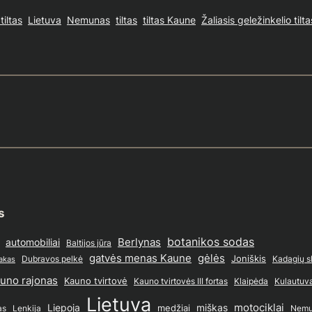
tiltas
Lietuva
Nemunas
tiltas
tiltas Kaune
Žaliasis geležinkelio tilta
s
Berlynas
botanikos sodas
automobiliai
Baltijos jūra
gatvės menas Kaune
gėlės
Joniškis
Dubravos pelkė
Kadagių s
takas
uno rajonas
Kauno tvirtovė
Kauno tvirtovės III fortas
Klaipėda
Kulautuv
Lietuva
motociklai
Liepoja
medžiai
miškas
as
Lenkija
Nemu