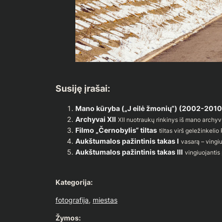
Susiję įrašai:
Mano kūryba („J eilė žmonių“) (2002-2010
Archyvai XII
XII nuotraukų rinkinys iš mano archy
Filmo „Černobylis“ tiltas
tiltas virš geležinkeli
Aukštumalos pažintinis takas I
vasarą – vingi
Aukštumalos pažintinis takas III
vingiuojanti
Kategorija:
fotografija
, 
miestas
Žymos: