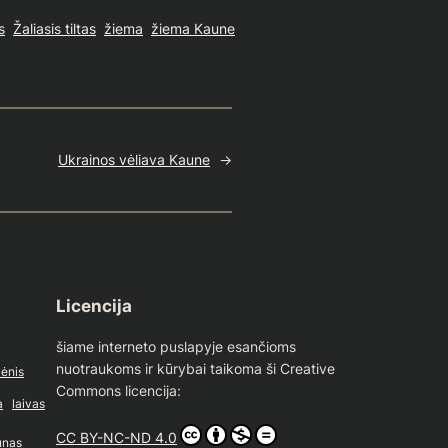
s
Žaliasis tiltas
žiema
žiema Kaune
Ukrainos vėliava Kaune
→
Licencija
šiame interneto puslapyje esančioms
nuotraukoms ir kūrybai taikoma ši Creative
lėnis
Commons licencija:
a
laivas
CC BY-NC-ND 4.0
nas