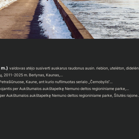
 m.)
valdovas atėjo susiverti auskarus raudonus ausin. riebion, utelėton, didelė
vų, 2011-2025 m. Berlynas, Kaunas,…
o Petrašiūnuose, Kaune, ant kurio nufilmuotas serialo „Černobylis“…
uojantis per Aukštumalos aukštapelkę Nemuno deltos regioniniame parke,…
s per Aukštumalos aukštapelkę Nemuno deltos regioniniame parke, Šilutės rajone