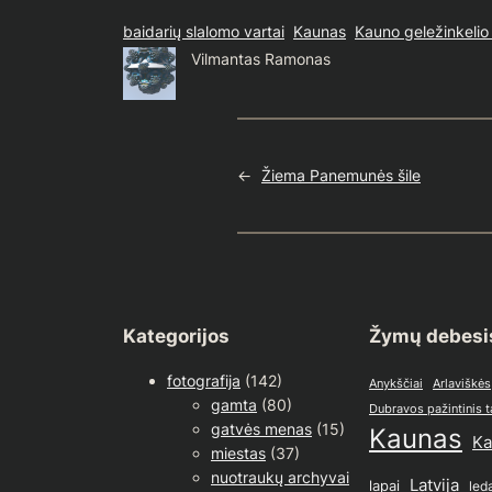
baidarių slalomo vartai
Kaunas
Kauno geležinkelio 
Vilmantas Ramonas
←
Žiema Panemunės šile
Kategorijos
Žymų debesi
fotografija
(142)
Anykščiai
Arlaviškės
gamta
(80)
Dubravos pažintinis 
gatvės menas
(15)
Kaunas
Ka
miestas
(37)
nuotraukų archyvai
Latvija
lapai
led