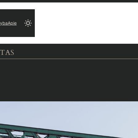
ryba
Apie
LTAS