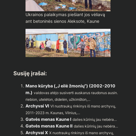
Ukrainos palaikymas piešiant jos vėliavą
ant betoninės sienos Aleksote, Kaune
Susiję įrašai:
Mano kūryba („J eilė žmonių“) (2002-2010
m.)
valdovas atėjo susiverti auskarus raudonus ausin.
riebion, utelėton, didelėn, užkimšton,…
Archyvai VI
VI nuotraukų rinkinys iš mano archyvų,
2011-2023 m. Kaunas, Vilnius,…
Gatvės menas Kaune I
dalies kūrinių jau nebėra…
Gatvės menas Kaune II
dalies kūrinių jau nebėra…
Archyvai X
X nuotraukų rinkinys iš mano archyvų,