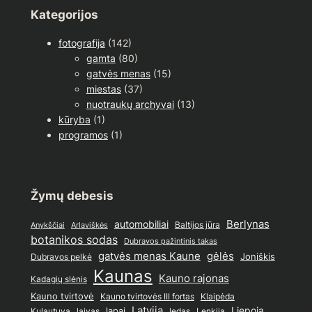
Kategorijos
fotografija
(142)
gamta
(80)
gatvės menas
(15)
miestas
(37)
nuotraukų archyvai
(13)
kūryba
(1)
programos
(1)
Žymų debesis
Berlynas
automobiliai
Baltijos jūra
Anykščiai
Arlaviškės
botanikos sodas
Dubravos pažintinis takas
gatvės menas Kaune
gėlės
Joniškis
Dubravos pelkė
Kaunas
Kauno rajonas
Kadagių slėnis
Kauno tvirtovė
Kauno tvirtovės III fortas
Klaipėda
Latvija
lapai
Liepoja
ledas
Lenkija
Kulautuva
laivas