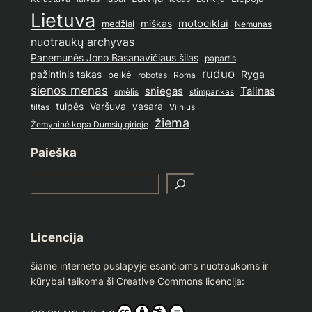
Lietuva
motociklai
medžiai
miškas
Nemunas
nuotraukų archyvas
Panemunės Jono Basanavičiaus šilas
papartis
ruduo
pažintinis takas
pelkė
Ryga
Roma
robotas
sienos menas
sniegas
Talinas
stimpankas
smėlis
tulpės
Varšuva
vasara
Vilnius
tiltas
žiema
Žemyninė kopa Dumsių girioje
Paieška
S
e
a
r
Licencija
c
h
šiame interneto puslapyje esančioms nuotraukoms ir
kūrybai taikoma ši Creative Commons licencija: