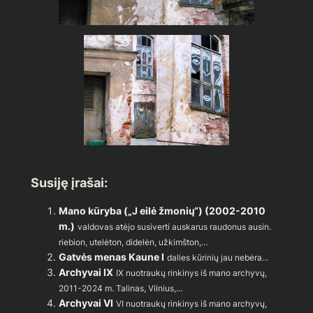
Susiję įrašai:
Mano kūryba („J eilė žmonių“) (2002-2010
m.)
valdovas atėjo susiverti auskarus raudonus ausin.
riebion, utelėton, didelėn, užkimšton,…
Gatvės menas Kaune I
dalies kūrinių jau nebėra…
Archyvai IX
IX nuotraukų rinkinys iš mano archyvų,
2011-2024 m. Talinas, Vilnius,…
Archyvai VI
VI nuotraukų rinkinys iš mano archyvų,