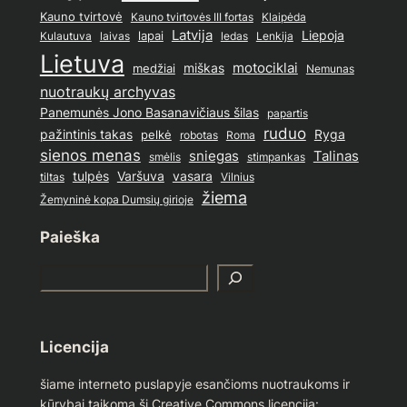
Kauno tvirtovė
Kauno tvirtovės III fortas
Klaipėda
Latvija
lapai
Liepoja
ledas
Lenkija
Kulautuva
laivas
Lietuva
motociklai
medžiai
miškas
Nemunas
nuotraukų archyvas
Panemunės Jono Basanavičiaus šilas
papartis
ruduo
pažintinis takas
pelkė
Ryga
Roma
robotas
sienos menas
sniegas
Talinas
stimpankas
smėlis
tulpės
Varšuva
vasara
Vilnius
tiltas
žiema
Žemyninė kopa Dumsių girioje
Paieška
S
e
a
r
Licencija
c
h
šiame interneto puslapyje esančioms nuotraukoms ir
kūrybai taikoma ši Creative Commons licencija: