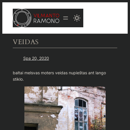
Eiti
prie
turinio
VEIDAS
Spa 20, 2020
baltai melsvas moters veidas nupieštas ant lango
stiklo.