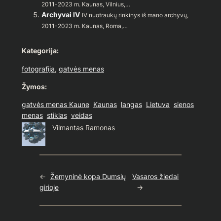
2011-2023 m. Kaunas, Vilnius,…
Archyvai IV
IV nuotraukų rinkinys iš mano archyvų,
2011-2023 m. Kaunas, Roma,…
Kategorija:
fotografija
, 
gatvės menas
Žymos:
gatvės menas Kaune
Kaunas
langas
Lietuva
sienos
menas
stiklas
veidas
Vilmantas Ramonas
←
Žemyninė kopa Dumsių
Vasaros žiedai
girioje
→