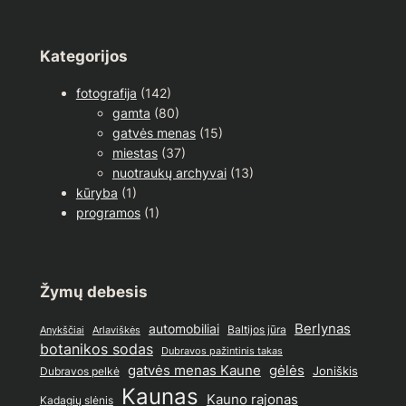
Kategorijos
fotografija
(142)
gamta
(80)
gatvės menas
(15)
miestas
(37)
nuotraukų archyvai
(13)
kūryba
(1)
programos
(1)
Žymų debesis
Berlynas
automobiliai
Baltijos jūra
Anykščiai
Arlaviškės
botanikos sodas
Dubravos pažintinis takas
gatvės menas Kaune
gėlės
Joniškis
Dubravos pelkė
Kaunas
Kauno rajonas
Kadagių slėnis